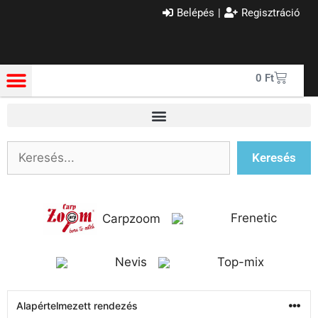
Belépés
|
Regisztráció
0
Ft
Keresés
Frenetic
Carpzoom
Nevis
Top-mix