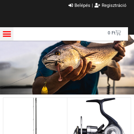
Belépés
|
Regisztráció
0
Ft
Szállítási feltételek változása!
Kedves Vásárlóink! Az ingyenes szállítás feltételei
megváltoztak. A szállítás 70.000Ft felett ingyenes! a Golden
Z Bt. csapata