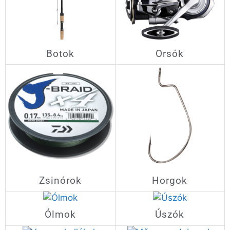
Regisztráció
Botok
Orsók
Zsinórok
Horgok
Ólmok
Úszók