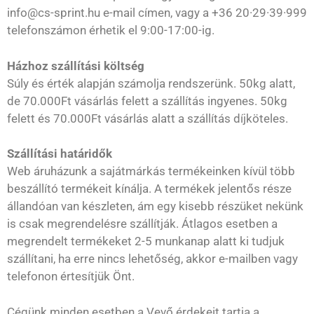
info@cs-sprint.hu e-mail címen, vagy a +36 20·29·39·999
telefonszámon érhetik el 9:00-17:00-ig.
Házhoz szállítási költség
Súly és érték alapján számolja rendszerünk. 50kg alatt,
de 70.000Ft vásárlás felett a szállítás ingyenes. 50kg
felett és 70.000Ft vásárlás alatt a szállítás díjköteles.
Szállítási határidők
Web áruházunk a sajátmárkás termékeinken kívül több
beszállító termékeit kínálja. A termékek jelentős része
állandóan van készleten, ám egy kisebb részüket nekünk
is csak megrendelésre szállítják. Átlagos esetben a
megrendelt termékeket 2-5 munkanap alatt ki tudjuk
szállítani, ha erre nincs lehetőség, akkor e-mailben vagy
telefonon értesítjük Önt.
Cégünk minden esetben a Vevő érdekeit tartja a