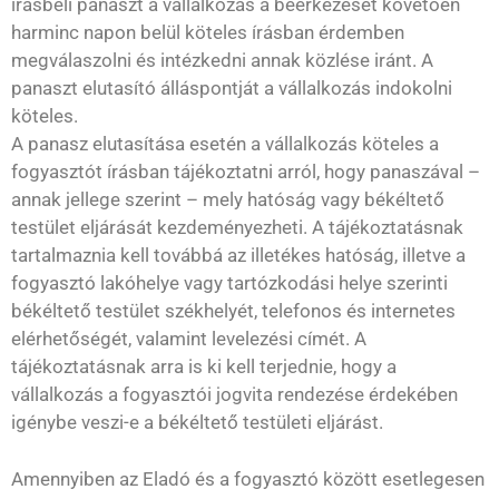
írásbeli panaszt a vállalkozás a beérkezését követően
harminc napon belül köteles írásban érdemben
megválaszolni és intézkedni annak közlése iránt. A
panaszt elutasító álláspontját a vállalkozás indokolni
köteles.
A panasz elutasítása esetén a vállalkozás köteles a
fogyasztót írásban tájékoztatni arról, hogy panaszával –
annak jellege szerint – mely hatóság vagy békéltető
testület eljárását kezdeményezheti. A tájékoztatásnak
tartalmaznia kell továbbá az illetékes hatóság, illetve a
fogyasztó lakóhelye vagy tartózkodási helye szerinti
békéltető testület székhelyét, telefonos és internetes
elérhetőségét, valamint levelezési címét. A
tájékoztatásnak arra is ki kell terjednie, hogy a
vállalkozás a fogyasztói jogvita rendezése érdekében
igénybe veszi-e a békéltető testületi eljárást.
Amennyiben az Eladó és a fogyasztó között esetlegesen