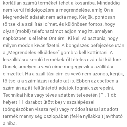
korlátlan számú terméket tehet a kosarába. Mindaddig
nem kerül feldolgozásra a megrendelése, amíg Ön a
Megrendelő adatait nem adta meg. Kérjük, pontosan
töltse ki a szállítási címet, és különösen fontos, hogy
olyan (mobil) telefonszámot adjon meg itt, amelyen
napközben is el lehet Önt érni. Ki kell választania, hogy
milyen módon kíván fizetni. A böngészés befejezése után
a „Megrendelés elküldése” gombra kell kattintani. A
leszállításra kerülő termékekről tételes számlát küldünk
Önnek, amelyen a vevő címe megegyezik a szállítási
címzettel. Ha a szállítási cím és vevő nem azonos, kérjük,
töltse ki a számlázási adatokat is. Ebben az esetben a
számlán az itt feltüntetett adatok fognak szerepelni.
Technikai hiba vagy téves adatbevitel esetén (Pl. 1 db
helyett 11 darabot ütött be) visszalépéssel
(böngészőben vissza nyíl) vagy módosítással az adott
termék mennyiség oszlopában (fel-le nyilakkal) javítható
a hiba.