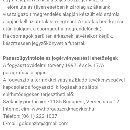
– előre utalás (Ilyen esetben kizárólag az általunk
visszaigazolt megrendelés alapján készült elő számla
alapján kell az átutalást megtenni. Az utalás beérkezése
után küldjünk a csomagot a megrendelőnek.)
Ha csomagok sérülten érkeznek, átvételkor kérjük,
készíttessen jegyzőkönyvet a futárral.
Panaszügyintézés és jogérvényesítési lehetőségek
A fogyasztóvédelmi törvény 1997. év clv. 17/A
paragrafusa alapján:
A fogyasztó a termékkel vagy az Eladó tevékenységével
kapcsolatos fogyasztói kifogásait az alábbi
elérhetőségeken terjesztheti elő:
Székhely postai címe:1185 Budapest, Versec utca 12.
Internet cím: www.horgaszcikknagyker.hu
Telefon: (06 1) 222 1037
E-mail: goldenzbt@gmail.com