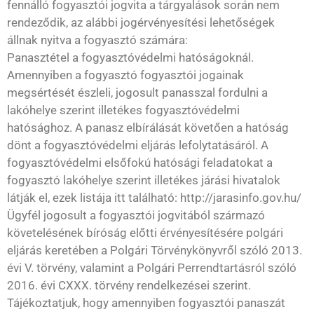
fennálló fogyasztói jogvita a tárgyalások során nem
rendeződik, az alábbi jogérvényesítési lehetőségek
állnak nyitva a fogyasztó számára:
Panasztétel a fogyasztóvédelmi hatóságoknál.
Amennyiben a fogyasztó fogyasztói jogainak
megsértését észleli, jogosult panasszal fordulni a
lakóhelye szerint illetékes fogyasztóvédelmi
hatósághoz. A panasz elbírálását követően a hatóság
dönt a fogyasztóvédelmi eljárás lefolytatásáról. A
fogyasztóvédelmi elsőfokú hatósági feladatokat a
fogyasztó lakóhelye szerint illetékes járási hivatalok
látják el, ezek listája itt található: http://jarasinfo.gov.hu/
Ügyfél jogosult a fogyasztói jogvitából származó
követelésének bíróság előtti érvényesítésére polgári
eljárás keretében a Polgári Törvénykönyvről szóló 2013.
évi V. törvény, valamint a Polgári Perrendtartásról szóló
2016. évi CXXX. törvény rendelkezései szerint.
Tájékoztatjuk, hogy amennyiben fogyasztói panaszát