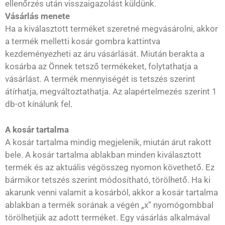
ellenőrzés után visszaigazolást küldünk.
Vásárlás menete
Ha a kiválasztott terméket szeretné megvásárolni, akkor
a termék melletti kosár gombra kattintva
kezdeményezheti az áru vásárlását. Miután berakta a
kosárba az Önnek tetsző termékeket, folytathatja a
vásárlást. A termék mennyiségét is tetszés szerint
átírhatja, megváltoztathatja. Az alapértelmezés szerint 1
db-ot kínálunk fel.
A kosár tartalma
A kosár tartalma mindig megjelenik, miután árut rakott
bele. A kosár tartalma ablakban minden kiválasztott
termék és az aktuális végösszeg nyomon követhető. Ez
bármikor tetszés szerint módosítható, törölhető. Ha ki
akarunk venni valamit a kosárból, akkor a kosár tartalma
ablakban a termék sorának a végén „x” nyomógombbal
törölhetjük az adott terméket. Egy vásárlás alkalmával