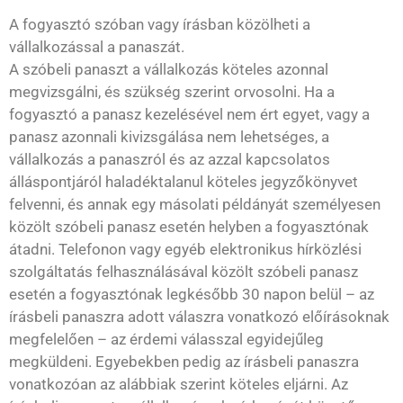
A fogyasztó szóban vagy írásban közölheti a
vállalkozással a panaszát.
A szóbeli panaszt a vállalkozás köteles azonnal
megvizsgálni, és szükség szerint orvosolni. Ha a
fogyasztó a panasz kezelésével nem ért egyet, vagy a
panasz azonnali kivizsgálása nem lehetséges, a
vállalkozás a panaszról és az azzal kapcsolatos
álláspontjáról haladéktalanul köteles jegyzőkönyvet
felvenni, és annak egy másolati példányát személyesen
közölt szóbeli panasz esetén helyben a fogyasztónak
átadni. Telefonon vagy egyéb elektronikus hírközlési
szolgáltatás felhasználásával közölt szóbeli panasz
esetén a fogyasztónak legkésőbb 30 napon belül – az
írásbeli panaszra adott válaszra vonatkozó előírásoknak
megfelelően – az érdemi válasszal egyidejűleg
megküldeni. Egyebekben pedig az írásbeli panaszra
vonatkozóan az alábbiak szerint köteles eljárni. Az