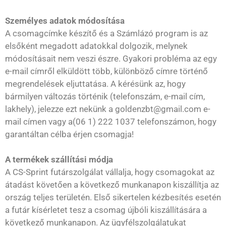
Személyes adatok módosítása
A csomagcímke készítő és a Számlázó program is az
elsőként megadott adatokkal dolgozik, melynek
módosításait nem veszi észre. Gyakori probléma az egy
e-mail címről elküldött több, különböző címre történő
megrendelések eljuttatása. A kérésünk az, hogy
bármilyen változás történik (telefonszám, e-mail cím,
lakhely), jelezze ezt nekünk a goldenzbt@gmail.com e-
mail címen vagy a(06 1) 222 1037 telefonszámon, hogy
garantáltan célba érjen csomagja!
A termékek szállítási módja
A CS-Sprint futárszolgálat vállalja, hogy csomagokat az
átadást követően a következő munkanapon kiszállítja az
ország teljes területén. Első sikertelen kézbesítés esetén
a futár kísérletet tesz a csomag újbóli kiszállítására a
következő munkanapon. Az ügyfélszolgálatukat