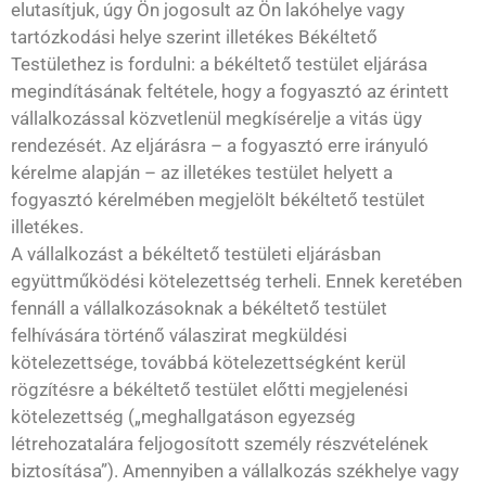
elutasítjuk, úgy Ön jogosult az Ön lakóhelye vagy
tartózkodási helye szerint illetékes Békéltető
Testülethez is fordulni: a békéltető testület eljárása
megindításának feltétele, hogy a fogyasztó az érintett
vállalkozással közvetlenül megkísérelje a vitás ügy
rendezését. Az eljárásra – a fogyasztó erre irányuló
kérelme alapján – az illetékes testület helyett a
fogyasztó kérelmében megjelölt békéltető testület
illetékes.
A vállalkozást a békéltető testületi eljárásban
együttműködési kötelezettség terheli. Ennek keretében
fennáll a vállalkozásoknak a békéltető testület
felhívására történő válaszirat megküldési
kötelezettsége, továbbá kötelezettségként kerül
rögzítésre a békéltető testület előtti megjelenési
kötelezettség („meghallgatáson egyezség
létrehozatalára feljogosított személy részvételének
biztosítása”). Amennyiben a vállalkozás székhelye vagy