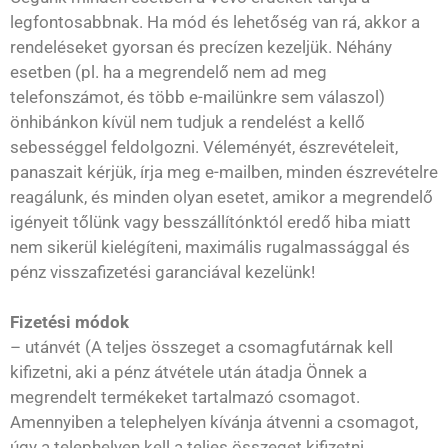
legfontosabbnak. Ha mód és lehetőség van rá, akkor a
rendeléseket gyorsan és precízen kezeljük. Néhány
esetben (pl. ha a megrendelő nem ad meg
telefonszámot, és több e-mailünkre sem válaszol)
önhibánkon kívül nem tudjuk a rendelést a kellő
sebességgel feldolgozni. Véleményét, észrevételeit,
panaszait kérjük, írja meg e-mailben, minden észrevételre
reagálunk, és minden olyan esetet, amikor a megrendelő
igényeit tőlünk vagy besszállítónktól eredő hiba miatt
nem sikerül kielégíteni, maximális rugalmassággal és
pénz visszafizetési garanciával kezelünk!
Fizetési módok
– utánvét (A teljes összeget a csomagfutárnak kell
kifizetni, aki a pénz átvétele után átadja Önnek a
megrendelt termékeket tartalmazó csomagot.
Amennyiben a telephelyen kívánja átvenni a csomagot,
úgy a telephelyen kell a teljes összeget kifizetni.