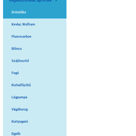
Ragadozóhalas aprócikk
Drótelőke
Kevlar, Wolfram
Fluorocarbon
Bilincs
Szájfeszítő
Fogó
Kishalfűzőtű
Légpumpa
Vágóhorog
Kuttyogató
Egyéb