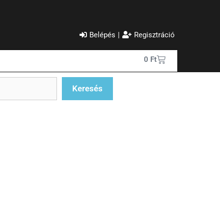
Belépés
|
Regisztráció
0
Ft
Keresés