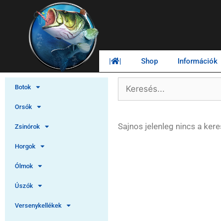
|
|
Shop
Információk
Botok
Orsók
Sajnos jelenleg nincs a ker
Zsinórok
Horgok
Ólmok
Úszók
Versenykellékek