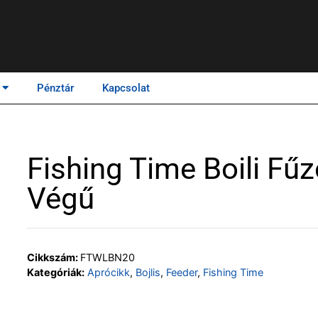
Pénztár
Kapcsolat
Fishing Time Boili Fű
Végű
Cikkszám:
FTWLBN20
Kategóriák:
Aprócikk
,
Bojlis
,
Feeder
,
Fishing Time