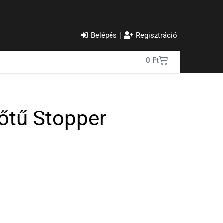
Belépés
|
Regisztráció
0
Ft
zőtű Stopper