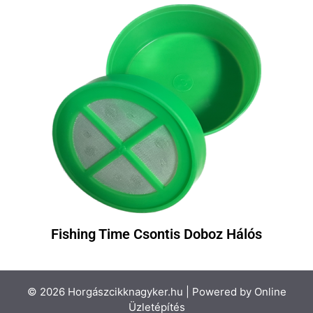
Fishing Time Csontis Doboz Hálós
© 2026 Horgászcikknagyker.hu | Powered by
Online
Elem hozzáadva a kosárhoz.
Pénztár
Üzletépítés
0 elemek -
0
Ft