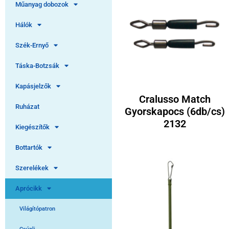
Műanyag dobozok
Hálók
Szék-Ernyő
Táska-Botzsák
Kapásjelzők
Cralusso Match
Ruházat
Gyorskapocs (6db/cs)
2132
Kiegészítők
Bottartók
Szerelékek
Aprócikk
Világítópatron