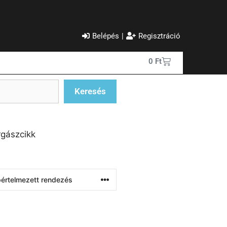
Belépés
|
Regisztráció
0
Ft
Keresés
gászcikk