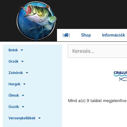
|
|
Shop
Információk
Botok
Orsók
Zsinórok
Horgok
Ólmok
Mind a(z) 9 találat megjelenítve
Úszók
Versenykellékek