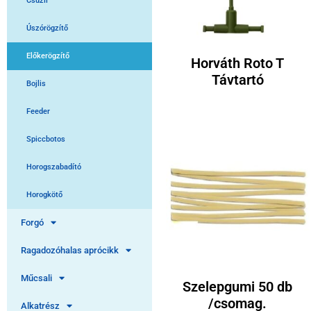
Csúzli
Úszórögzítő
Előkerögzítő
Horváth Roto T
Távtartó
Bojlis
Feeder
Spiccbotos
Horogszabadító
Horogkötő
Forgó
Ragadozóhalas aprócikk
Műcsali
Szelepgumi 50 db
/csomag.
Alkatrész