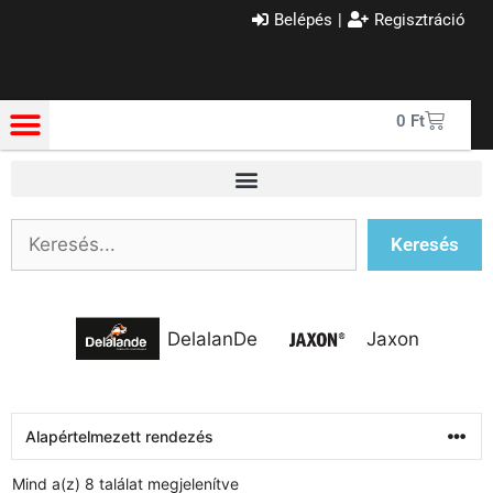
Belépés
|
Regisztráció
0
Ft
Keresés
DelalanDe
Jaxon
Mind a(z) 8 találat megjelenítve