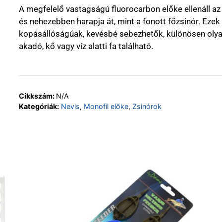
A megfelelő vastagságú fluorocarbon előke ellenáll az
és nehezebben harapja át, mint a fonott főzsinór. Eze
kopásállóságúak, kevésbé sebezhetők, különösen olyan
akadó, kő vagy víz alatti fa található.
Cikkszám:
N/A
Kategóriák:
Nevis
,
Monofil előke
,
Zsinórok