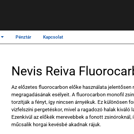
Pénztár
Kapcsolat
Nevis Reiva Fluoroca
Az előzetes fluorocarbon előke használata jelentősen 
megragadásának esélyeit. A fluorocarbon monofil zsi
torzítják a fényt, így nincsen árnyékuk. Ez különösen f
vízfelszíni pergetéskor, mivel a ragadozó halak kiváló 
Ezenkívül az előkék merevebbek a fonott zsinóroknál,
műcsalik horgai kevésbé akadnak rájuk.