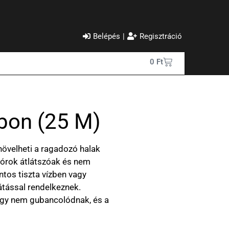
Belépés
|
Regisztráció
0
Ft
rbon (25 M)
növelheti a ragadozó halak
nórok átlátszóak és nem
ontos tiszta vízben vagy
látással rendelkeznek.
 így nem gubancolódnak, és a