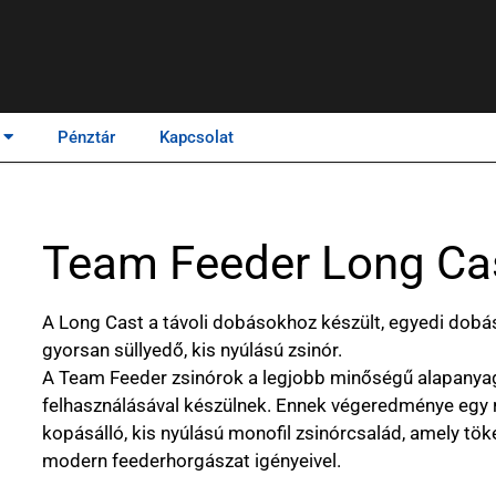
Pénztár
Kapcsolat
Team Feeder Long Ca
A Long Cast a távoli dobásokhoz készült, egyedi dobást
gyorsan süllyedő, kis nyúlású zsinór.
A Team Feeder zsinórok a legjobb minőségű alapanya
felhasználásával készülnek. Ennek végeredménye egy r
kopásálló, kis nyúlású monofil zsinórcsalád, amely tö
modern feederhorgászat igényeivel.