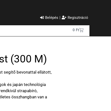
Belépés
|
Regisztráció
0
Ft
st (300 M)
 segítő bevonattal ellátott,
gok és japán technológia
endkívül strapabíró,
kéletes összhangban van a