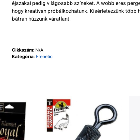
éjszakai pedig világosabb színeket. A wobbleres perge
hogy kreatívan próbálkozhatunk. Kísérletezzünk több h
bátran húzzunk váratlant.
Cikkszám:
N/A
Kategória:
Frenetic