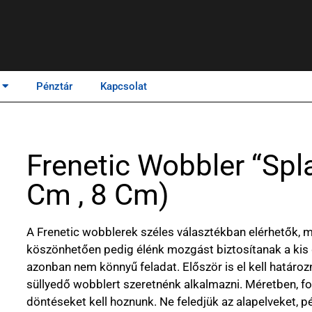
Pénztár
Kapcsolat
Frenetic Wobbler “Spla
Cm , 8 Cm)
A Frenetic wobblerek széles választékban elérhetők,
köszönhetően pedig élénk mozgást biztosítanak a kis 
azonban nem könnyű feladat. Először is el kell határo
süllyedő wobblert szeretnénk alkalmazni. Méretben, f
döntéseket kell hoznunk. Ne feledjük az alapelveket, pé