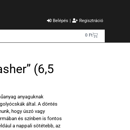
Belépés
|
Regisztráció
0
Ft
sher” (6,5
 műanyag anyaguknak
golyócskák által. A döntés
znunk, hogy úszó vagy
ormában és színben is fontos
ldául a nappali sötétebb, az