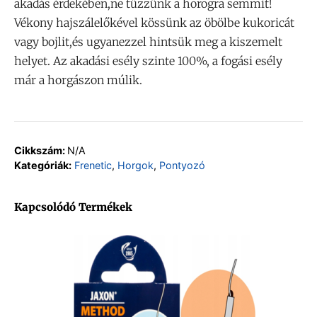
akadás érdekében,ne tűzzünk a horogra semmit!
Vékony hajszálelőkével kössünk az öbölbe kukoricát
vagy bojlit,és ugyanezzel hintsük meg a kiszemelt
helyet. Az akadási esély szinte 100%, a fogási esély
már a horgászon múlik.
Cikkszám:
N/A
Kategóriák:
Frenetic
,
Horgok
,
Pontyozó
Kapcsolódó Termékek