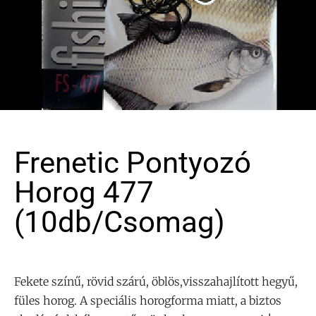
Frenetic Pontyozó
Horog 477
(10db/csomag)
Fekete színű, rövid szárú, öblös,visszahajlított hegyű,
füles horog. A speciális horogforma miatt, a biztos