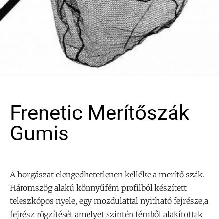
Frenetic Merítőszák
Gumis
A horgászat elengedhetetlenen kelléke a merítő szák.
Háromszög alakú könnyűfém profilból készített
teleszkópos nyele, egy mozdulattal nyitható fejrésze,a
fejrész rögzítését amelyet szintén fémből alakítottak