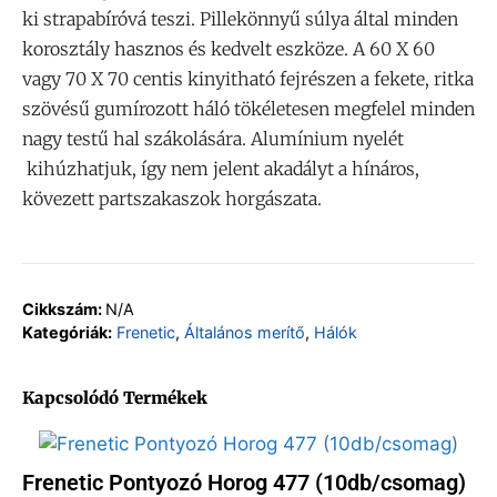
ki strapabíróvá teszi. Pillekönnyű súlya által minden
korosztály hasznos és kedvelt eszköze. A 60 X 60
vagy 70 X 70 centis kinyitható fejrészen a fekete, ritka
szövésű gumírozott háló tökéletesen megfelel minden
nagy testű hal szákolására. Alumínium nyelét
kihúzhatjuk, így nem jelent akadályt a hínáros,
kövezett partszakaszok horgászata.
Cikkszám:
N/A
Kategóriák:
Frenetic
,
Általános merítő
,
Hálók
Kapcsolódó Termékek
Frenetic Pontyozó Horog 477 (10db/csomag)