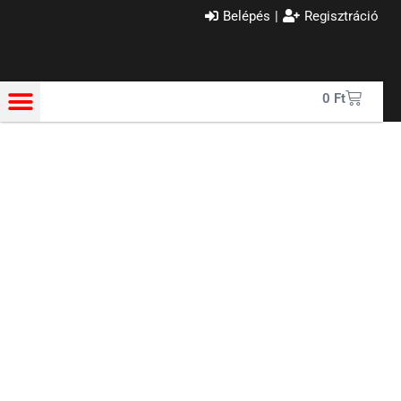
Belépés
|
Regisztráció
0
Ft