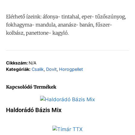
Elérhető ízeink: áfonya- tintahal, eper- tűzőszúnyog,
fokhagyma- mandula, ananász- banán, fűszer-
kolbász, panettone- kagyló.
Cikkszám:
N/A
Kategóriák:
Csalik
,
Dovit
,
Horogpellet
Kapcsolódó Termékek
Haldorádó Bázis Mix