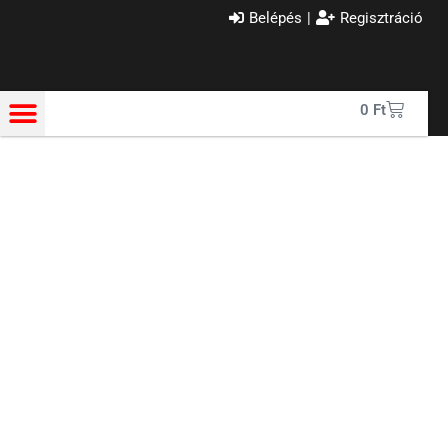
Belépés
|
Regisztráció
0
Ft