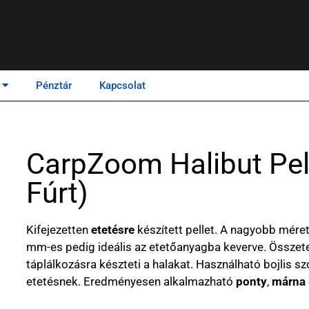
Pénztár
Kapcsolat
CarpZoom Halibut Pel
Fúrt)
Kifejezetten
etetésre
készített pellet. A nagyobb mérete
mm-es pedig ideális az etetőanyagba keverve. Összet
táplálkozásra készteti a halakat. Használható bojlis s
etetésnek. Eredményesen alkalmazható
ponty
,
márna