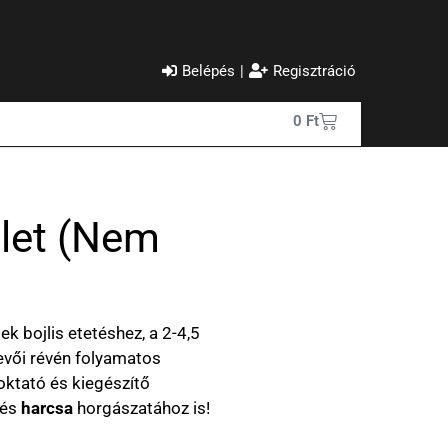
Belépés
|
Regisztráció
0
Ft
let (nem
k bojlis etetéshez, a 2-4,5
evői révén folyamatos
zoktató és kiegészítő
és
harcsa
horgászatához is!