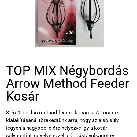
TOP MIX Négybordás
Arrow Method Feeder
Kosár
3 és 4 bordás method feeder kosarak. A kosarak
kialakításánál törekedtünk arra, hogy az alsó súly
legyen a nagyobb, előre helyezve így a kosár
súlypontját, növelve ezzel a dobástávolságot és