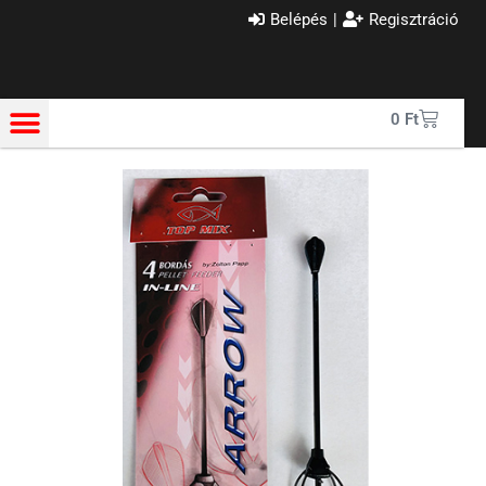
Belépés
|
Regisztráció
0
Ft