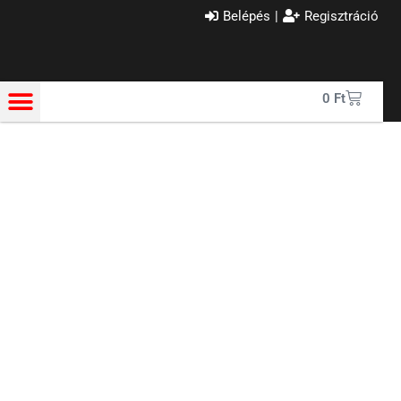
Belépés
|
Regisztráció
0
Ft