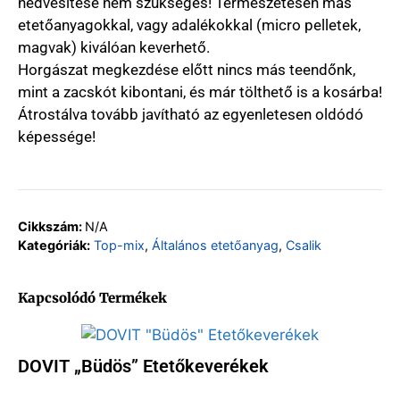
nedvesítése nem szükséges! Természetesen más
etetőanyagokkal, vagy adalékokkal (micro pelletek,
magvak) kiválóan keverhető.
Horgászat megkezdése előtt nincs más teendőnk,
mint a zacskót kibontani, és már tölthető is a kosárba!
Átrostálva tovább javítható az egyenletesen oldódó
képessége!
Cikkszám:
N/A
Kategóriák:
Top-mix
,
Általános etetőanyag
,
Csalik
Kapcsolódó Termékek
DOVIT „Büdös” Etetőkeverékek