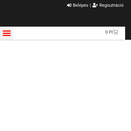
Belépés
|
Regisztráció
0
Ft