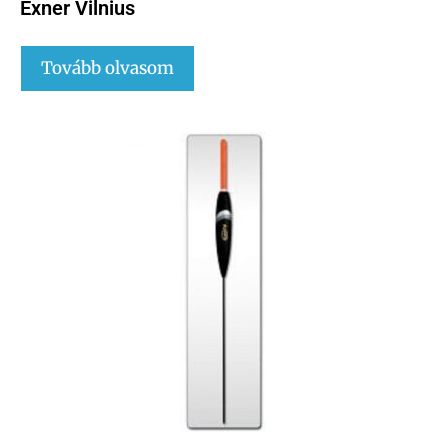
Exner Vilnius
Tovább olvasom