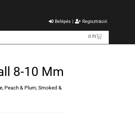
Belépés
|
Regisztráció
0
Ft
all 8-10 Mm
nge, Peach & Plum, Smoked &