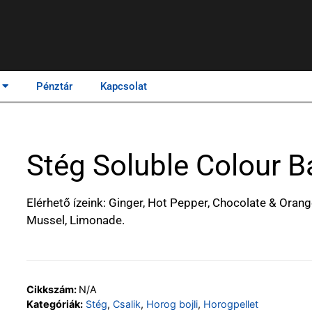
Pénztár
Kapcsolat
Stég Soluble Colour B
Elérhető ízeink: Ginger, Hot Pepper, Chocolate & Ora
Mussel, Limonade.
Cikkszám:
N/A
Kategóriák:
Stég
,
Csalik
,
Horog bojli
,
Horogpellet