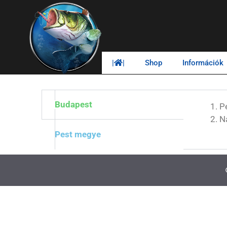
|
|
Shop
Információk
Budapest
P
N
Pest megye