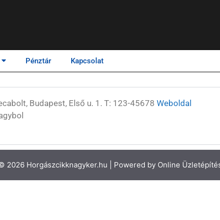
Pénztár
Kapcsolat
ecabolt, Budapest, Első u. 1. T: 123-45678
Weboldal
agybol
© 2026 Horgászcikknagyker.hu | Powered by
Online Üzletépíté