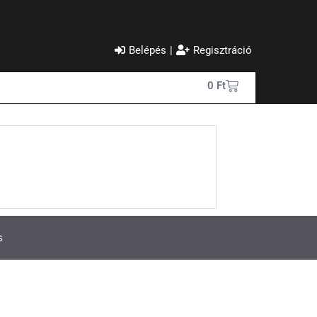
Belépés
|
Regisztráció
0
Ft
s