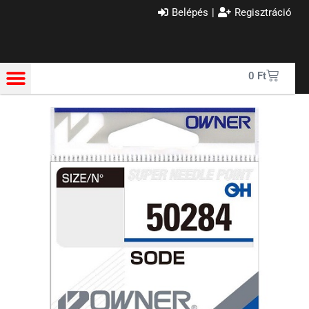
Belépés
|
Regisztráció
0
Ft