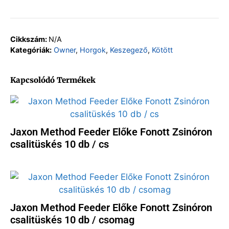
Cikkszám:
N/A
Kategóriák:
Owner
,
Horgok
,
Keszegező
,
Kötött
Kapcsolódó Termékek
Jaxon Method Feeder Előke Fonott Zsinóron
csalitüskés 10 db / cs
Jaxon Method Feeder Előke Fonott Zsinóron
csalitüskés 10 db / csomag