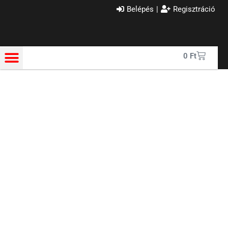
Belépés
|
Regisztráció
0
Ft