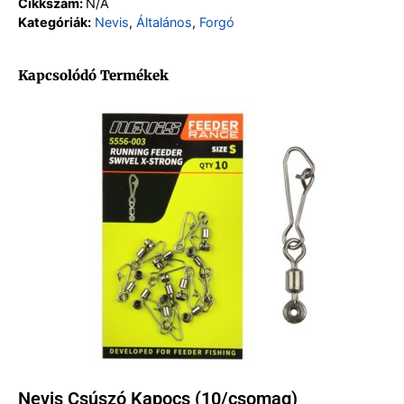
Cikkszám:
N/A
Kategóriák:
Nevis
,
Általános
,
Forgó
Kapcsolódó Termékek
Nevis Csúszó Kapocs (10/csomag)