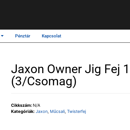
Pénztár
Kapcsolat
Jaxon Owner Jig Fej 
(3/csomag)
Cikkszám:
N/A
Kategóriák:
Jaxon
,
Műcsali
,
Twisterfej