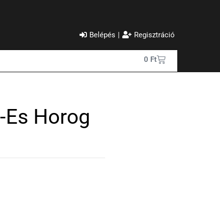
Belépés
|
Regisztráció
0
Ft
1-Es Horog