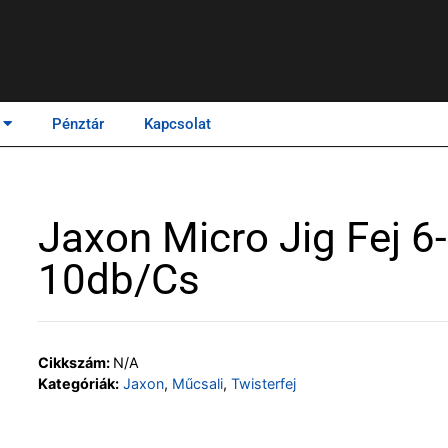
Pénztár
Kapcsolat
Jaxon Micro Jig Fej 6
10db/cs
Cikkszám:
N/A
Kategóriák:
Jaxon
,
Műcsali
,
Twisterfej