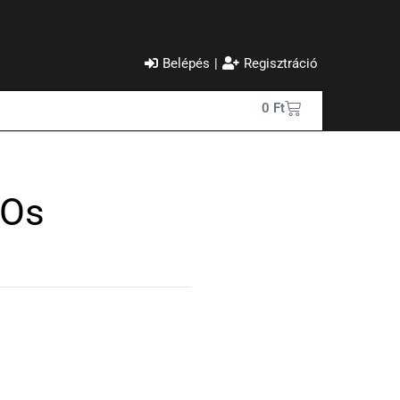
Belépés
|
Regisztráció
0
Ft
-Os