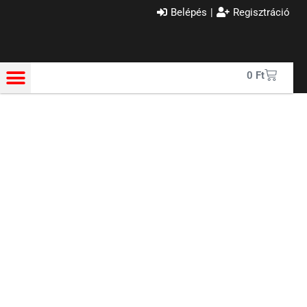
Belépés
|
Regisztráció
0
Ft