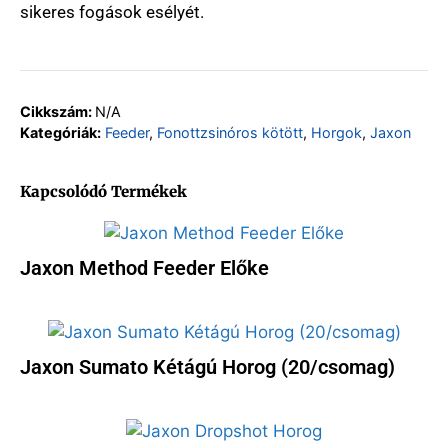
sikeres fogások esélyét.
Cikkszám:
N/A
Kategóriák:
Feeder
,
Fonottzsinóros kötött
,
Horgok
,
Jaxon
Kapcsolódó Termékek
Jaxon Method Feeder Előke
Jaxon Sumato Kétágú Horog (20/csomag)