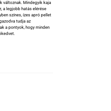
k változnak. Mindegyik kaja
, a legjobb hatás elérése
en színes, ízes apró pellet
gazodva tudja az
nak a pontyok, hogy minden
ókedvet.