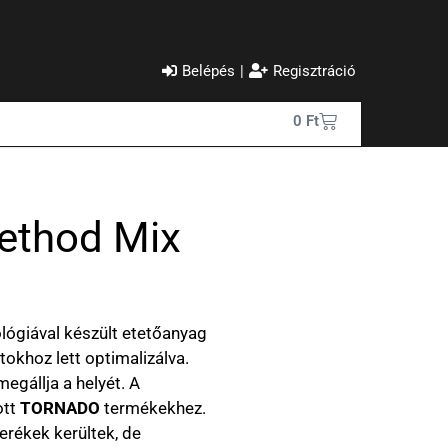
Belépés
|
Regisztráció
0
Ft
ethod Mix
lógiával készült etetőanyag
okhoz lett optimalizálva.
egállja a helyét. A
ott
TORNADO
termékekhez.
rékek kerültek, de