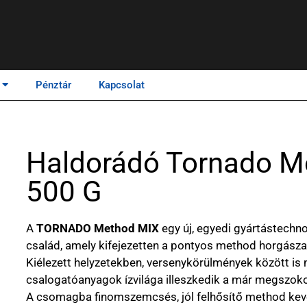
Pénztár
Kapcsolat
Haldorádó Tornado M
500 G
A
TORNADO Method MIX
egy új, egyedi gyártástechno
család, amely kifejezetten a pontyos method horgászat
Kiélezett helyzetekben, versenykörülmények között is m
csalogatóanyagok ízvilága illeszkedik a már megszok
A csomagba finomszemcsés, jól felhősítő method keve