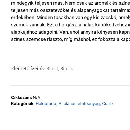
mindegyik teljesen más. Nem csak az aromák és színe
teljesen más összetevőket és alapanyagokat tartalmaz
érdekében. Minden tasakban van egy kis zacskó, amelyb
szemek vannak. Ezt a horgász, a halak kapókedvéhez i
alapkajához adagolni. Van, ahol annyira kényesen kap
színes szemcse riasztó, míg máshol, ez fokozza a kap
Elérhető ízeink: Sipi 1, Sipi 2.
Cikkszám:
N/A
Kategóriák:
Haldorádó
,
Általános etetőanyag
,
Csalik