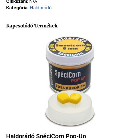
Cikkszám:
N/A
Kategória:
Haldorádó
Kapcsolódó Termékek
Haldorádó SpéciCorn Pop-Up