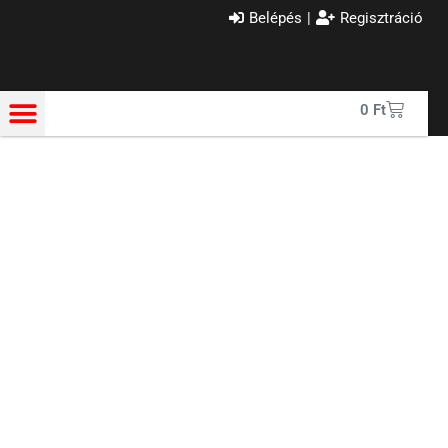
Belépés
|
Regisztráció
0
Ft