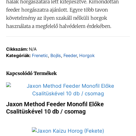
halak horgászatára lett kifejlesztve. Kimondottan
feeder horgászatra ajánlott. Egyre több tavon
követelmény az ilyen szakáll nélküli horgok
használata a megfelelő halvédelem érdekében.
Cikkszám:
N/A
Kategóriák:
Frenetic
,
Bojlis
,
Feeder
,
Horgok
Kapcsolódó Termékek
Jaxon Method Feeder Monofil Előke
Csalitüskével 10 db / csomag