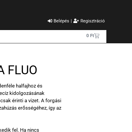
Belépés
|
Regisztráció
0
Ft
A FLUO
enféle halfajhoz és
recíz kidolgozásának
sak érinti a vizet. A forgási
zahúzás erősségéhez, így az
edik fel. Ha nincs