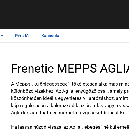
Pénztár
Kapcsolat
Frenetic MEPPS AGLI
A Mepps „különlegessége”: tökéletesen alkalmas mind
különböző vizekhez. Az Aglia lenyűgöző csali, amely p
köszönhetően ideális egyenletes villantózáshoz, amint c
kúp rugalmasan alkalmazkodik az áramlás vagy a viss
Aglia kiszámítható és mérhető rezgéseket bocsát ki.
Ha lassan húzod vissza, az Aglia „lebegés” nélkül emelk