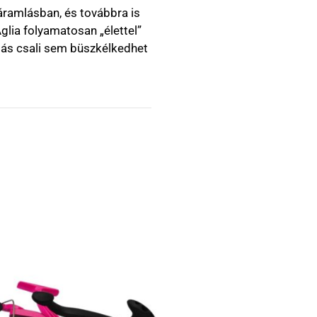
áramlásban, és továbbra is
glia folyamatosan „élettel”
 más csali sem büszkélkedhet