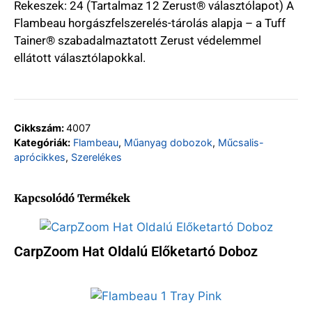
Rekeszek: 24 (Tartalmaz 12 Zerust® választólapot) A
Flambeau horgászfelszerelés-tárolás alapja – a Tuff
Tainer® szabadalmaztatott Zerust védelemmel
ellátott választólapokkal.
Cikkszám:
4007
Kategóriák:
Flambeau
,
Műanyag dobozok
,
Műcsalis-
aprócikkes
,
Szerelékes
Kapcsolódó Termékek
CarpZoom Hat Oldalú Előketartó Doboz