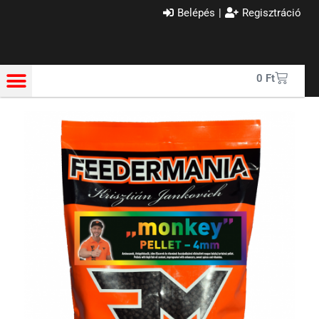
Belépés
|
Regisztráció
0
Ft