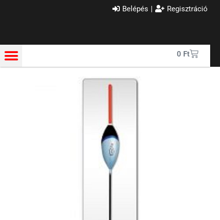
Belépés
|
Regisztráció
0
Ft