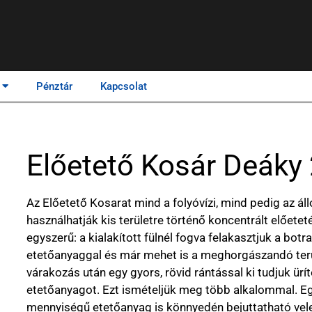
Pénztár
Kapcsolat
Előetető Kosár Deáky
Az Előetető Kosarat mind a folyóvízi, mind pedig az áll
használhatják kis területre történő koncentrált előete
egyszerű: a kialakított fülnél fogva felakasztjuk a bot
etetőanyaggal és már mehet is a meghorgászandó ter
várakozás után egy gyors, rövid rántással ki tudjuk ürí
etetőanyagot. Ezt ismételjük meg több alkalommal. E
mennyiségű etetőanyag is könnyedén bejuttatható vel