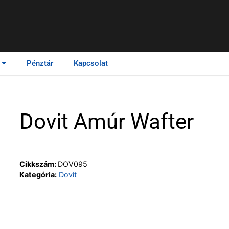
Pénztár
Kapcsolat
Dovit Amúr Wafter
Cikkszám:
DOV095
Kategória:
Dovit