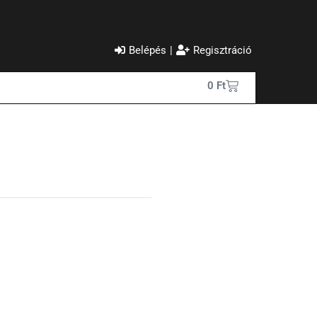
Belépés
|
Regisztráció
0
Ft