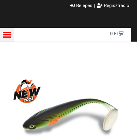
Belépés
|
Regisztráció
0
Ft