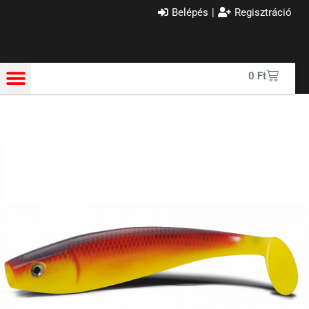
Belépés
|
Regisztráció
0
Ft