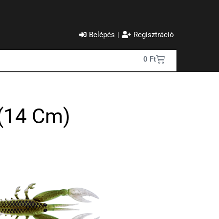
Belépés
|
Regisztráció
0
Ft
 (14 Cm)