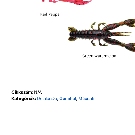
Cikkszám:
N/A
Kategóriák:
DelalanDe
,
Gumihal
,
Műcsali