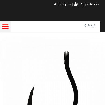
Belépés
|
Regisztráció
0
Ft