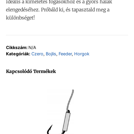
Ideális a kíméletes fogásokhoz és a gyors halak
elengedéséhez. Próbáld ki, és tapasztald meg a
különbséget!
Cikkszám:
N/A
Kategóriák:
Czero
,
Bojlis
,
Feeder
,
Horgok
Kapcsolódó Termékek