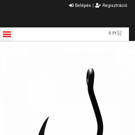
Belépés
|
Regisztráció
0
Ft