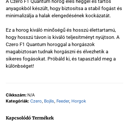
A Czero F1 Quantum horog éles heggel és tartós
anyagokból készült, hogy biztosítsa a stabil fogást és
minimalizálja a halak elengedésének kockázatát.
Ez a horog kiváló minőségű és hosszú élettartamú,
hogy hosszú távon is kiváló teljesítményt nyújtson. A
Czero F1 Quantum horoggal a horgászok
magabiztosan tudnak horgászni és élvezhetik a
sikeres fogásokat. Próbáld ki, és tapasztald meg a
különbséget!
Cikkszám:
N/A
Kategóriák:
Czero
,
Bojlis
,
Feeder
,
Horgok
Kapcsolódó Termékek