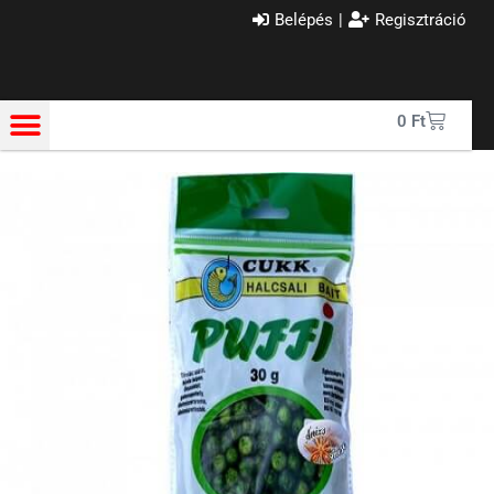
Belépés
|
Regisztráció
0
Ft