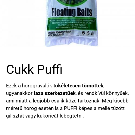
Cukk Puffi
Ezek a horogravalók
tökéletesen tömöttek
,
ugyanakkor
laza szerkezetűek
, és rendkívül könnyűek,
ami miatt a legjobb csalik közé tartoznak. Még kisebb
méretű horog esetén is a PUFFI képes a mellé tűzött
gilisztát vagy kukoricát lebegtetni.