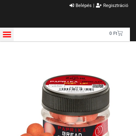
Belépés
|
Regisztráció
0
Ft