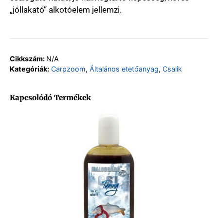
„jóllakató” alkotóelem jellemzi.
Cikkszám:
N/A
Kategóriák:
Carpzoom
,
Általános etetőanyag
,
Csalik
Kapcsolódó Termékek