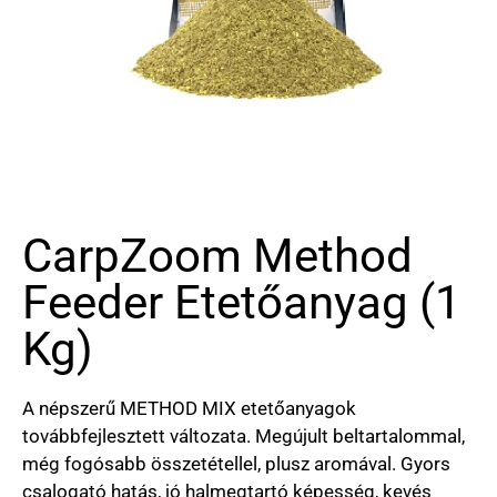
CarpZoom Method
Feeder Etetőanyag (1
Kg)
A népszerű METHOD MIX etetőanyagok
továbbfejlesztett változata. Megújult beltartalommal,
még fogósabb összetétellel, plusz aromával. Gyors
csalogató hatás, jó halmegtartó képesség, kevés