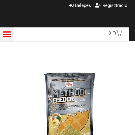
Belépés
|
Regisztráció
0
Ft