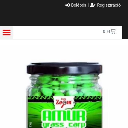
Belépés
|
Regisztráció
0
Ft