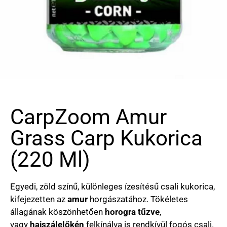
CarpZoom Amur
Grass Carp Kukorica
(220 Ml)
Egyedi, zöld színű, különleges ízesítésű csali kukorica,
kifejezetten az
amur
horgászatához. Tökéletes
állagának köszönhetően
horogra tűzve
,
vagy
hajszálelőkén
felkínálva is rendkívül fogós csali.