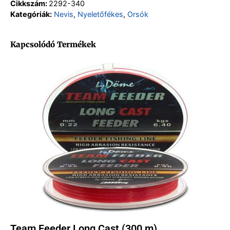
Cikkszám:
2292-340
Kategóriák:
Nevis
,
Nyeletőfékes
,
Orsók
Kapcsolódó Termékek
Team Feeder Long Cast (300 m)