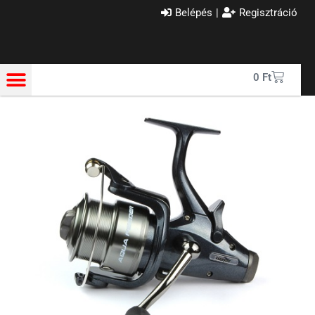
Belépés
|
Regisztráció
0
Ft